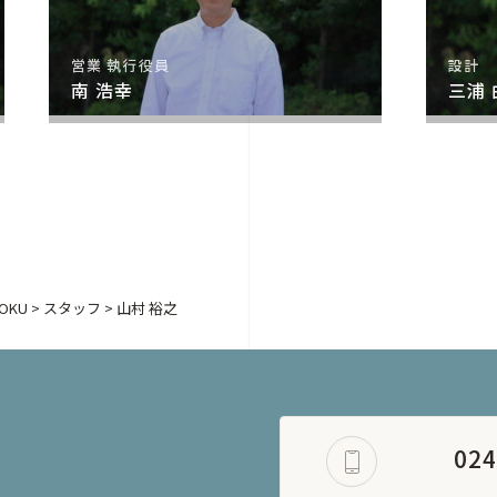
営業 執行役員
設計
南 浩幸
三浦
OKU
>
スタッフ
>
山村 裕之
024