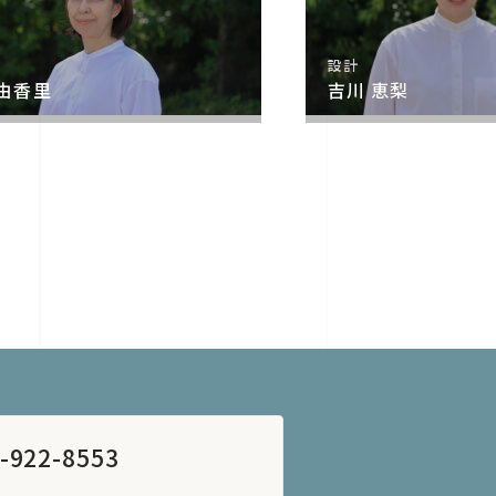
設計
 由香里
吉川 恵梨
-922-8553